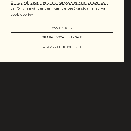
Om du vill veta mer om vilka cookies vi använder och
varför vi använder dem kan du besöka sidan med vår
cookiepolicy
ACCEPTERA
SPARA INSTÄLLNINGAR
JAG ACCEPTERAR INTE