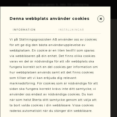
Gottorpsgatan 6, 582 73 Linköping
+46(0)13-101030
kundservice@stallningsgrossisten.se
Denna webbplats använder cookies
INFORMATION
INSTÄLLNINGAR
Vi på Ställningsgrossisten AB använder oss av cookies
för att ge dig den bästa användarupplevelse av
webbplatsen. En cookie är en liten textfil som sparas
via webbläsaren på din enhet. Det finns olika cookies
varav en del är nödvändiga för att vår webbplats ska
fungera korrekt och en del cookies ger information om
hur webbplatsen används samt att det finns cookies
RING: +46(0)13-101030
VÄLJ MODELL
som tillser att vi kan erbjuda dig relevant
marknadsföring. För cookies som är nödvändiga för att
sidan ska fungera korrekt krävs inte ditt samtycke, vi
använder oss endast av nödvändiga cookies. Du kan
när som helst återta ditt samtycke genom att välja att
ta bort valda cookies i din webbläsare. Vissa cookies
raderas automatiskt när du stänger din webbläsare.